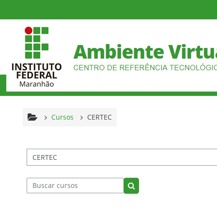
Ir para o conteúdo principal
Cursos
CERTEC
tegorias de Cursos
Buscar cursos
Buscar cursos