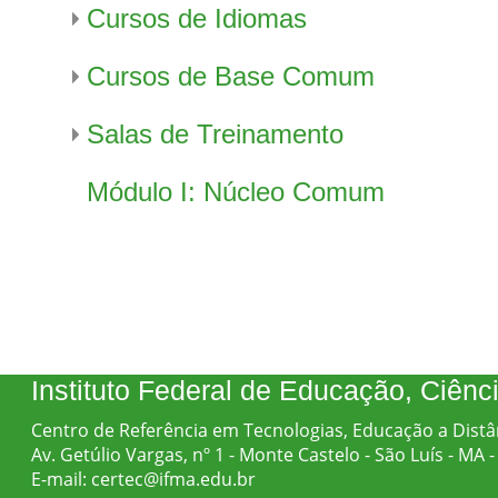
Cursos de Idiomas
Cursos de Base Comum
Salas de Treinamento
Módulo I: Núcleo Comum
Instituto Federal de Educação, Ciên
Centro de Referência em Tecnologias, Educação a Distâ
Av. Getúlio Vargas, nº 1 - Monte Castelo - São Luís - MA
E-mail: certec@ifma.edu.br