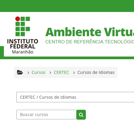
Ir para o conteúdo principal
Cursos
CERTEC
Cursos de Idiomas
tegorias de Cursos
Buscar cursos
Buscar cursos