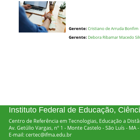
Gerente:
Cristiano de Arruda Bonfim
Gerente:
Debora Ribamar Macedo Sil
Instituto Federal de Educação, Ciên
Centro de Referência em Tecnologias, Educação a Distâ
Av. Getúlio Vargas, nº 1 - Monte Castelo - São Luís - MA
E-mail: certec@ifma.edu.br