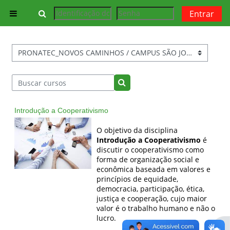
Ir para o conteúdo principal
Alternar entrada de pesquisa
Entrar
Painel lateral
Categorias de Cursos
Buscar cursos
Buscar cursos
Introdução a Cooperativismo
O objetivo da disciplina
Introdução a Cooperativismo
é
d
iscutir o cooperativismo como
forma de organização social e
econômica baseada em valores e
princípios de equidade,
democracia, participação, ética,
justiça e cooperação, cujo maior
valor é o trabalho humano e não o
lucro.
Abr