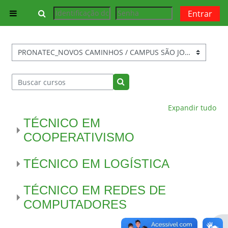
Ir para o conteúdo principal
Alternar entrada de pesquisa
Entrar
Painel lateral
Categorias de Cursos
Buscar cursos
Buscar cursos
Expandir tudo
TÉCNICO EM
COOPERATIVISMO
TÉCNICO EM LOGÍSTICA
TÉCNICO EM REDES DE
COMPUTADORES
Abr