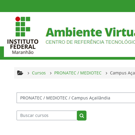
Ir para o conteúdo principal
Cursos
PRONATEC / MEDIOTEC
Campus Aça
tegorias de Cursos
Buscar cursos
Buscar cursos