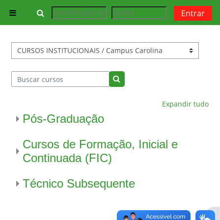
Ir para o conteúdo principal
Alternar entrada de pesquisa
Entrar
Painel lateral
Categorias de Cursos
Buscar cursos
Buscar cursos
Expandir tudo
Pós-Graduação
Cursos de Formação, Inicial e
Continuada (FIC)
Técnico Subsequente
Abr