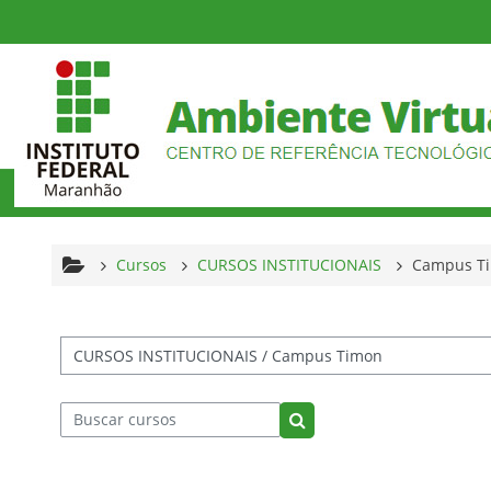
Ir para o conteúdo principal
Cursos
CURSOS INSTITUCIONAIS
Campus T
tegorias de Cursos
Buscar cursos
Buscar cursos