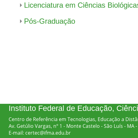
Licenciatura em Ciências Biológica
Pós-Graduação
Instituto Federal de Educação, Ciên
Centro de Referência em Tecnologias, Educação a Distâ
Av. Getúlio Vargas, nº 1 - Monte Castelo - São Luís - MA
E-mail: certec@ifma.edu.br