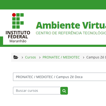
Ir para o conteúdo principal
Cursos
PRONATEC / MEDIOTEC
Campus Zé 
tegorias de Cursos
Buscar cursos
Buscar cursos