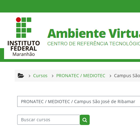
Ir para o conteúdo principal
Cursos
PRONATEC / MEDIOTEC
Campus São 
tegorias de Cursos
Buscar cursos
Buscar cursos